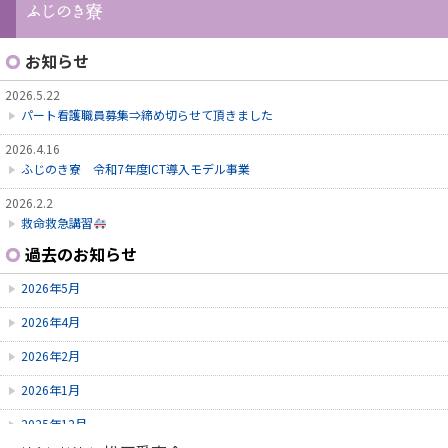
2018.5.16
展覧会
2018.4.24
桜・・のち梨
お知らせ
2026.5.22
パート看護職員募集⇒締め切らせて頂きました
2026.4.16
ふじのき寮 令和7年度ICT導入モデル事業
2026.2.2
救命救急講習
過去のお知らせ
2026.1.31
新春お楽しみ会
2026年5月
2026.1.3
2026年4月
謹賀新年
2026年2月
2026年1月
2025年12月