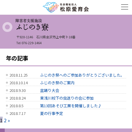
〒920-1146
石川県金沢市上中町ト18番
Tel 076-229-1464
年の記事
2018.11.25
ふじのき祭へのご参加ありがとうございました。
2018.10.14
ふじのき祭のご案内
2018.9.30
盆踊り大会
2018.8.24
東浅川校下の虫送りの会に参加
2018.8.5
第13回あそび工房を開催しました♪
2018.7.17
夏の行事予定
1
2
»
2018.7.5
東浅川大運動会
2018.6.15
歯科研修