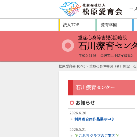
〒920-1146
金沢市上中町イ67番2
松原愛育会HOME
>
重症心身障害児（者）施設 石
お知らせ
2026.6.26
利用者合同作品展示中♪
2026.5.21
こみちクラブのご案内