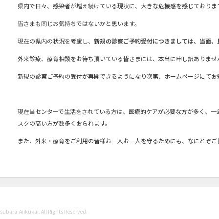
県内で日々、感染者が増え続けている現状に、大きな危機感を感じておりま
皆さまも同じお気持ちではないかと思います。
現在の県内の状況を考慮し、
新規の診察ご予約受付につきましては、当面、
外来診療、療育相談をお待ち頂いている皆さまには、本当に申し訳ありませ
新規の診察ご予約の受付が再開できるようになり次第、ホームページにてお
現在当センターで生活をされている方は、医療的ケアが必要な方が多く、一
スクの高い方が数多くおられます。
また、外来・療育をご利用の皆様お一人お一人を守るためにも、なにとぞご
ubara-Aiikukai. All Rights Reserved.