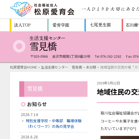
〒920-0966
金沢市城南1丁目8番20号
Tel 076-262-2262
Fax 076
松原愛育会HOME
>
生活支援センター 雪見橋
>
未分類
> 地域住民の交流の場「カフ
2019年3月12日
地域住民の交
お知らせ
菊川社会福祉協議会が
2026.7.14
特別支援学校・中等部 職場体験
コーヒーやお菓子を食
（わくワーク）の為の見学会
ただいています(^O^)
2026.6.28