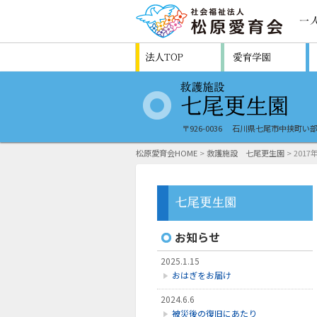
〒926-0036
石川県七尾市中挟町い部
松原愛育会HOME
>
救護施設 七尾更生園
> 2017
お知らせ
2025.1.15
おはぎをお届け
2024.6.6
被災後の復旧にあたり