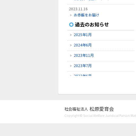
2023.11.16
お赤飯をお届け
過去のお知らせ
2023.11.8
Instagram開設
2025年1月
2023.7.27
2024年6月
口腔ケア講習会
2023年11月
2023年7月
2023年6月
2023年5月
2023年4月
2023年3月
松原愛育会
社会福祉法人
Copyright© Social Welfare Juridical Parson Mats
2023年1月
2022年11月