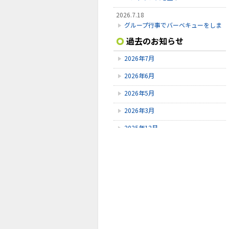
2026.7.18
グループ行事でバーベキューをしま
した。
過去のお知らせ
2026.6.16
2026年7月
砺波チューリップ四季彩館に行って
きました☆
2026年6月
2026.6.9
2026年5月
キッズきんじょう BBQ・いしかわ
動物園外出
2026年3月
2025年12月
2025年10月
2025年9月
2025年8月
2025年7月
2025年6月