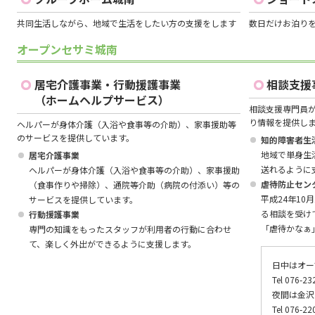
2026.5.5
ワークス城南・美術教室
共同生活しながら、地域で生活をしたい方の支援をします
数日だけお泊り
2026.4.26
グループホーム思案橋 開設しました
オープンセサミ城南
居宅介護事業・行動援護事業
相談支援
（ホームヘルプサービス）
相談支援専門員
り情報を提供し
ヘルパーが身体介護（入浴や食事等の介助）、家事援助等
のサービスを提供しています。
知的障害者生
地域で単身生
居宅介護事業
送れるように
ヘルパーが身体介護（入浴や食事等の介助）、家事援助
虐待防止セン
（食事作りや掃除）、通院等介助（病院の付添い）等の
平成24年1
サービスを提供しています。
る相談を受け
行動援護事業
「虐待かなぁ
専門の知識をもったスタッフが利用者の行動に合わせ
て、楽しく外出ができるように支援します。
日中はオー
Tel 076-23
夜間は金沢
Tel 076-22