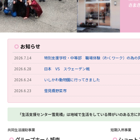
お知らせ
2026.7.14
特別支援学校・中等部 職場体験（わくワーク）の為の
2026.6.28
日本 VS スウェーデン戦
2026.6.24
いしかわ動物園に行ってきました
2026.6.23
雪見橋野菜市
2026.6.23
雪見橋の大掃除を行いました。
2026.6.1
泥あげ、草刈りを行いました。
「生活支援センター雪見橋」は地域で生活をしている障がいのある方に
2026.5.19
菊川町公民館主催・モルック体験
共同生活援助事業
短期入所事業
2026.5.10
ワークス城南開所以来、初めての祝日通所日
グループホーム城南
ショート