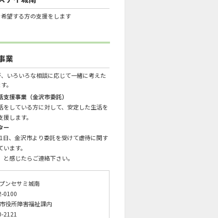
を希望する方の支援をします
事業
が、いろいろな相談に応じて一緒に考えた
ます。
活支援事業（金沢市委託）
活をしている方に対して、安定した生活を
支援します。
ター
0月1日、金沢市より委託を受けて虐待に関す
ています。
」と感じたらご連絡下さい。
プンセサミ城南
2-0100
市役所障害福祉課内
0-2121