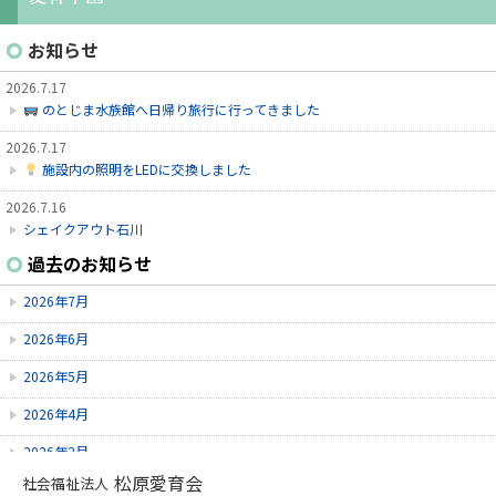
お知らせ
2026.7.17
のとじま水族館へ日帰り旅行に行ってきました
2026.7.17
施設内の照明をLEDに交換しました
2026.7.16
シェイクアウト石川
過去のお知らせ
2026.7.9
6/9～6/28にゆずオレンジ周年祭がありました。
2026年7月
2026.7.9
2026年6月
赤しそを使ってジュースを作りました！
2026年5月
2026年4月
2026年2月
松原愛育会
社会福祉法人
2026年1月