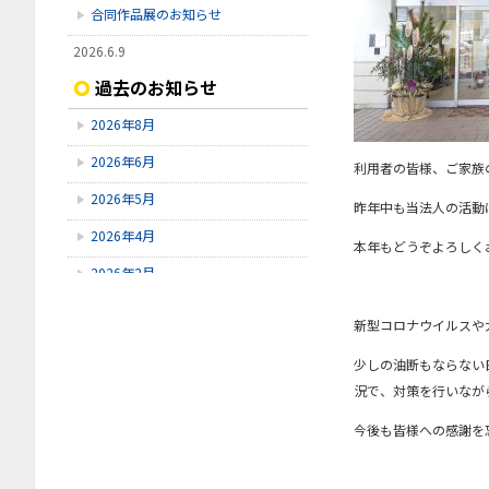
合同作品展のお知らせ
2026.6.9
【令和9年度採用④】令和8年7月26
過去のお知らせ
日（日）採用試験開催のお知らせ
2026年8月
2026.5.11
【令和9年度採用③】令和8年6月14
2026年6月
利用者の皆様、ご家族
日（日）採用試験開催のお知らせ
2026年5月
昨年中も当法人の活動
2026.4.13
【令和9年度採用➁】令和8年5月17
2026年4月
本年もどうぞよろしく
日（日）採用試験開催のお知らせ
2026年2月
2025年11月
新型コロナウイルスや
2025年10月
少しの油断もならない
2025年9月
況で、対策を行いなが
2025年8月
今後も皆様への感謝を
2025年7月