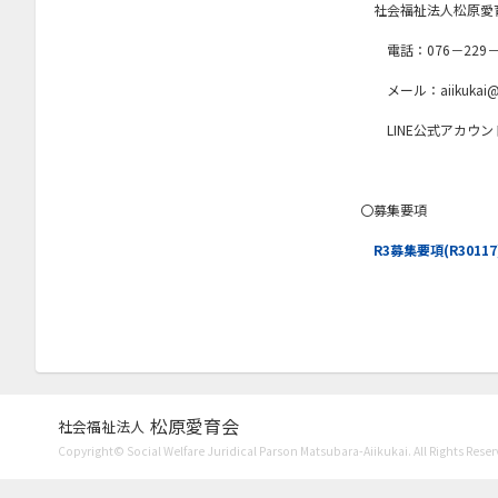
社会福祉法人松原愛
2021年2月
電話：076－229－3
2021年1月
メール：aiikukai@m-
2020年11月
LINE公式アカウントI
2020年9月
2020年7月
〇募集要項
2020年6月
R3募集要項(R30117
2020年4月
2020年3月
2020年1月
2019年12月
2019年11月
松原愛育会
社会福祉法人
2019年10月
Copyright© Social Welfare Juridical Parson Matsubara-Aiikukai. All Rights Reser
2019年9月