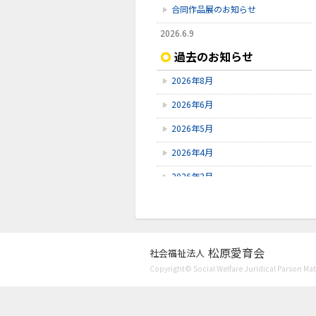
合同作品展のお知らせ
2026.6.9
【令和9年度採用④】令和8年7月26
過去のお知らせ
日（日）採用試験開催のお知らせ
2026年8月
2026.5.11
【令和9年度採用③】令和8年6月14
2026年6月
日（日）採用試験開催のお知らせ
2026年5月
2026.4.13
【令和9年度採用➁】令和8年5月17
2026年4月
日（日）採用試験開催のお知らせ
2026年2月
2025年11月
2025年10月
2025年9月
松原愛育会
社会福祉法人
Copyright© Social Welfare Juridical Parson Mats
2025年8月
2025年7月