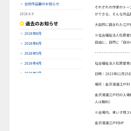
合同作品展のお知らせ
それぞれの作家のトー
2026.6.9
ができる、そんな作品
【令和9年度採用④】令和8年7月26
過去のお知らせ
大自然に囲まれた江戸
日（日）採用試験開催のお知らせ
2026年8月
2026.5.11
※社会福祉法人松原愛
【令和9年度採用③】令和8年6月14
自由に、自然に「自分
2026年6月
日（日）採用試験開催のお知らせ
････････････････････
2026年5月
2026.4.13
【令和9年度採用➁】令和8年5月17
社会福祉法人松原愛育会合
2026年4月
日（日）採用試験開催のお知らせ
2026年2月
日時：2023年11月2
2025年11月
場所：金沢湯涌江戸村
2025年10月
金沢湯涌江戸村の入場
人は無料）
2025年9月
※会場内、車いす用ス
2025年8月
金沢湯涌江戸村HP
2025年7月