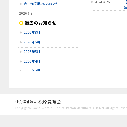
2024.8.26
合同作品展のお知らせ
2026.6.9
2024.8.23
【令和9年度採用④】令和8年7月26
過去のお知らせ
2024.7.9
日（日）採用試験開催のお知らせ
2024.7.4
2026年8月
2026.5.11
2024.7.3
【令和9年度採用③】令和8年6月14
2026年6月
2024.4.26
日（日）採用試験開催のお知らせ
2024.4.18
2026年5月
2026.4.13
2024.3.14
【令和9年度採用➁】令和8年5月17
2026年4月
日（日）採用試験開催のお知らせ
2024.1.4
2026年2月
2025年11月
2025年10月
2025年9月
松原愛育会
社会福祉法人
Copyright© Social Welfare Juridical Parson Matsubara-Aiikukai. All Rights Reser
2025年8月
2025年7月