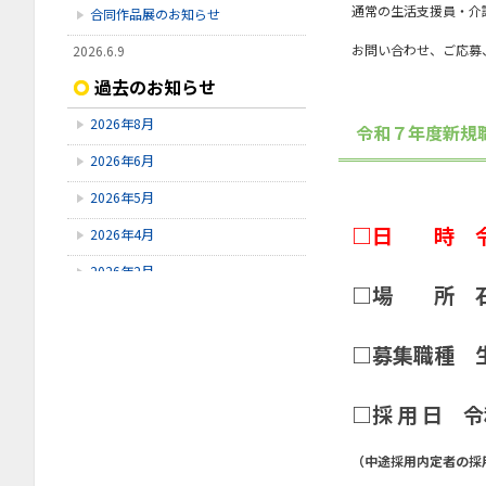
通常の生活支援員・介
合同作品展のお知らせ
お問い合わせ、ご応募
2026.6.9
【令和9年度採用④】令和8年7月26
過去のお知らせ
日（日）採用試験開催のお知らせ
2026年8月
令和７年度新規職
2026.5.11
【令和9年度採用③】令和8年6月14
2026年6月
日（日）採用試験開催のお知らせ
2026年5月
2026.4.13
【令和9年度採用➁】令和8年5月17
□日 時 令和
2026年4月
日（日）採用試験開催のお知らせ
2026年2月
□場 所 石
2025年11月
2025年10月
□募集職種 
2025年9月
□採 用 日 
2025年8月
2025年7月
（中途採用内定者の採