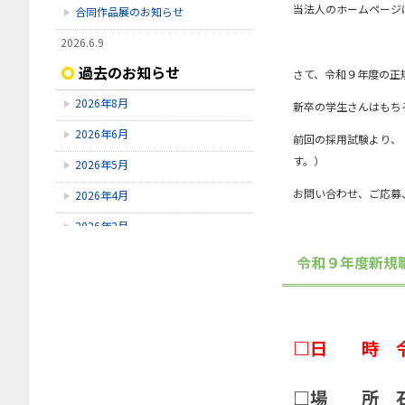
当法人のホームページ
合同作品展のお知らせ
2026.6.9
【令和9年度採用④】令和8年7月26
過去のお知らせ
さて、令和９年度の正
日（日）採用試験開催のお知らせ
2026年8月
新卒の学生さんはもち
2026.5.11
【令和9年度採用③】令和8年6月14
2026年6月
前回の採用試験より、
日（日）採用試験開催のお知らせ
す。）
2026年5月
2026.4.13
【令和9年度採用➁】令和8年5月17
お問い合わせ、ご応募
2026年4月
日（日）採用試験開催のお知らせ
2026年2月
2025年11月
令和９年度新規職
2025年10月
2025年9月
□日 時 令
2025年8月
2025年7月
□場 所 石