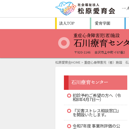
〒920-1146
金沢市上中町イ67番2
松原愛育会HOME
>
重症心身障害児（者）施設 石
初診予約ご希望の方へ（令
和8年4月7日～）
『災害ストレス相談窓口』
を開設いたします。
令和7年度 事業所評価の公