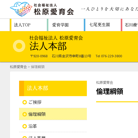
〒920-0968
石川県金沢市幸町8番13号
Tel 076-229-3800
松原愛育会
> 倫理綱領
松原愛育会
倫理綱領
ご挨拶
倫理綱領
沿革
法人事業