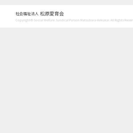
松原愛育会
社会福祉法人
Copyright© Social Welfare Juridical Parson Matsubara-Aiikukai. All Rights Reser