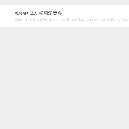
松原愛育会
社会福祉法人
Copyright© Social Welfare Juridical Parson Matsubara-Aiikukai. All Rights Reser