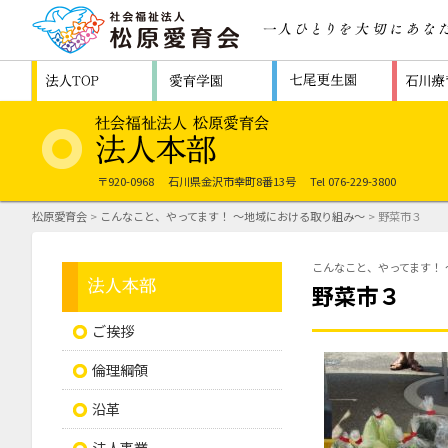
〒920-0968
石川県金沢市幸町8番13号
Tel 076-229-3800
松原愛育会
>
こんなこと、やってます！ ～地域における取り組み～
> 野菜市３
こんなこと、やってます！
野菜市３
ご挨拶
倫理綱領
沿革
法人事業