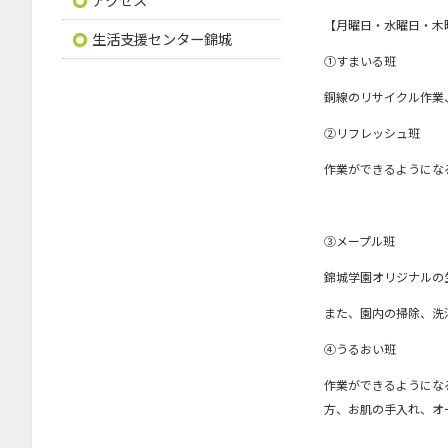
【月曜日・水曜日・木
生活支援センター錦城
①すまいる班
銅線のリサイクル作業
②リフレッシュ班
作業ができるようにな
③メープル班
錦城学園オリジナルの
また、園内の掃除、洗
④うるおい班
作業ができるようにな
方、お肌の手入れ、オ