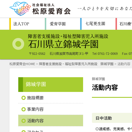
〒922-0562
石川県加賀市高尾町ヌ1-甲
Tel 0761-72-0069
Fax 07
松原愛育会HOME
>
障害者支援施設・福祉型障害児入所施設 錦城学園
> 活動内容
錦城学園
活動内容
施設概要
事業内容
日中活動
活動内容
◎達成感、充実感、や
アクセス