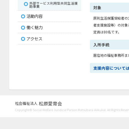
外部サービス利用型共同生活援
助事業
対象
活動内容
原則生活保護受給者の
者支援施設等）の対象
働く魅力
定員は80名です。
アクセス
入所手続
居住地の福祉事務所ま
支援内容について
松原愛育会
社会福祉法人
Copyright© Social Welfare Juridical Parson Matsubara-Aiikukai. All Rights Reser