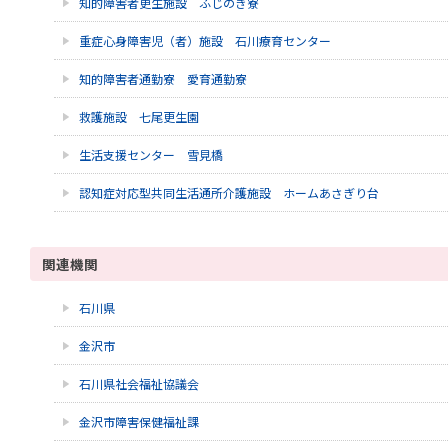
知的障害者更生施設 ふじのき寮
重症心身障害児（者）施設 石川療育センター
知的障害者通勤寮 愛育通勤寮
救護施設 七尾更生園
生活支援センター 雪見橋
認知症対応型共同生活通所介護施設 ホームあさぎり台
関連機関
石川県
金沢市
石川県社会福祉協議会
金沢市障害保健福祉課