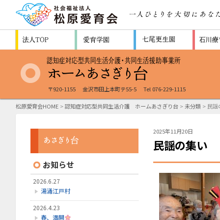
〒920-1155
金沢市田上本町テ55-5
Tel 076-229-1115
松原愛育会HOME
>
認知症対応型共同生活介護 ホームあさぎり台
>
未分類
> 民謡
2025年11月20日
民謡の集い
お知らせ
2026.6.27
湯涌江戸村
2026.4.23
春、満開