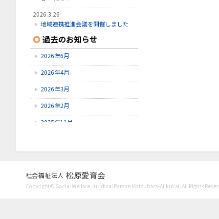
2026.3.26
地域連携推進会議を開催しました
過去のお知らせ
2026.2.14
節分の会
2026年6月
2025.11.20
2026年4月
民謡の集い
2026年3月
2026年2月
2025年11月
2025年9月
2025年7月
2025年6月
松原愛育会
社会福祉法人
Copyright© Social Welfare Juridical Parson Matsubara-Aiikukai. All Rights Reser
2025年4月
2025年3月