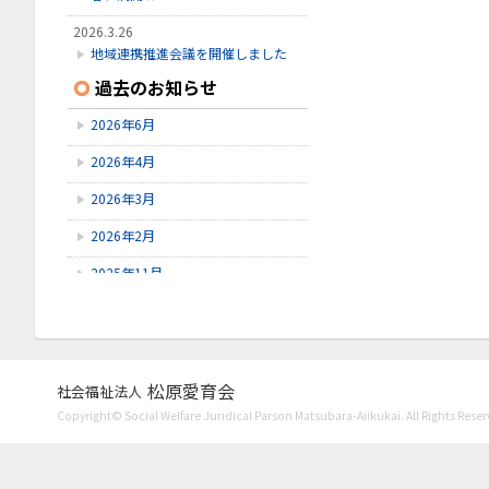
2026.3.26
地域連携推進会議を開催しました
過去のお知らせ
2026.2.14
節分の会
2026年6月
2025.11.20
2026年4月
民謡の集い
2026年3月
2026年2月
2025年11月
2025年9月
2025年7月
2025年6月
松原愛育会
社会福祉法人
Copyright© Social Welfare Juridical Parson Matsubara-Aiikukai. All Rights Reser
2025年4月
2025年3月