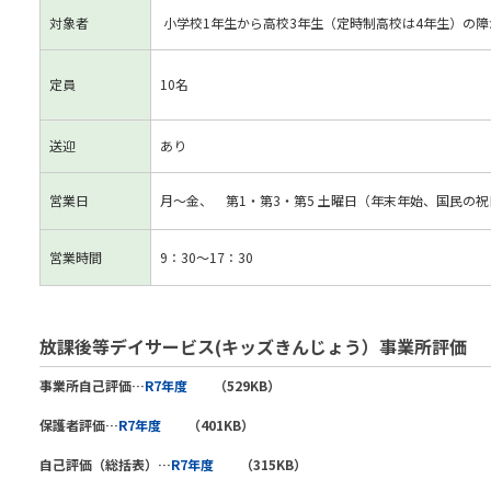
対象者
小学校1年生から高校3年生（定時制高校は4年生）の
定員
10名
送迎
あり
営業日
月～金、 第1・第3・第5 土曜日（年末年始、国民の
営業時間
9：30～17：30
放課後等デイサービス(キッズきんじょう）事業所評価
事業所自己評価…
R7年度
（529KB）
保護者評価…
R7年度
（401KB）
自己評価（総括表）…
R7年度
（315KB）