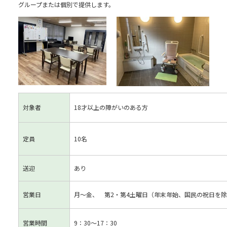
グループまたは個別で提供します。
対象者
18才以上の障がいのある方
定員
10名
送迎
あり
営業日
月～金、 第2・第4土曜日（年末年始、国民の祝日を
営業時間
9：30～17：30