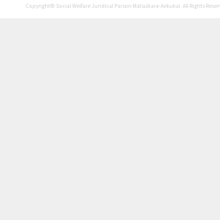
Copyright© Social Welfare Juridical Parson Matsubara-Aiikukai. All Rights Reser