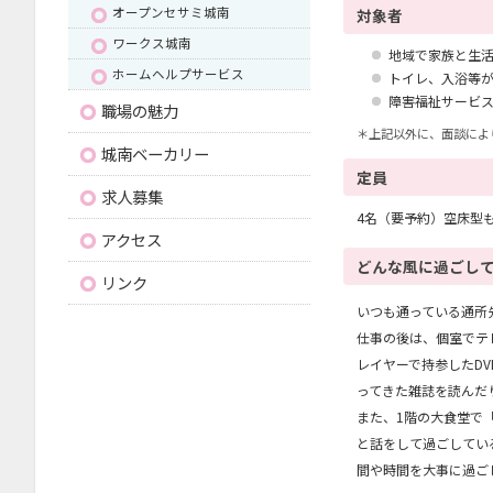
オープンセサミ城南
対象者
ワークス城南
地域で家族と生
ホームヘルプサービス
トイレ、入浴等
障害福祉サービ
職場の魅力
＊上記以外に、面談によ
城南ベーカリー
定員
求人募集
4名（要予約）空床型
アクセス
どんな風に過ごし
リンク
いつも通っている通所
仕事の後は、個室でテ
レイヤーで持参したD
ってきた雑誌を読んだ
また、1階の大食堂で
と話をして過ごしてい
間や時間を大事に過ご