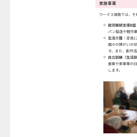
実施事業
ワークス城南では、そ
就労継続支援B型
パン製造や軽作
生活介護
：定員1
個々の障がいの
す。また、創作
自立訓練（生活
食事や家事等の
します。