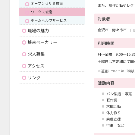
オープンセサミ城南
また、創作活動やレク
ワークス城南
対象者
ホームヘルプサービス
金沢市 野々市市 白
職場の魅力
城南ベーカリー
利用時間
求人募集
月～金曜 9:00〜15:3
土曜日は不定期にて開
アクセス
※送迎についてはご相談
リンク
活動内容
パン製造・販売
軽作業
求職活動
体力作り
余暇支援
行事 など