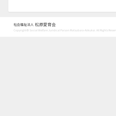
松原愛育会
社会福祉法人
Copyright© Social Welfare Juridical Parson Matsubara-Aiikukai. All Rights Reser