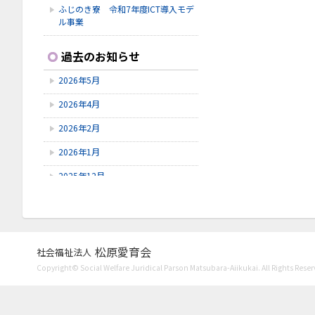
ふじのき寮 令和7年度ICT導入モデ
ル事業
2026.2.2
過去のお知らせ
救命救急講習
2026年5月
2026.1.31
新春お楽しみ会
2026年4月
2026.1.3
2026年2月
謹賀新年
2026年1月
2025年12月
2025年11月
2025年9月
2025年7月
松原愛育会
社会福祉法人
Copyright© Social Welfare Juridical Parson Matsubara-Aiikukai. All Rights Reser
2025年6月
2025年5月