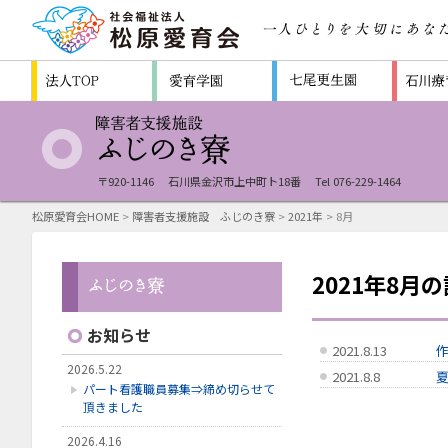
〒920-1146
石川県金沢市上中町ト18番
Tel 076-229-1464
松原愛育会HOME
>
障害者支援施設 ふじのき寮
>
2021年
> 8月
2021年8月
お知らせ
2021.8.13
作
2026.5.22
2021.8.8
パート看護職員募集⇒締め切らせて
頂きました
2026.4.16