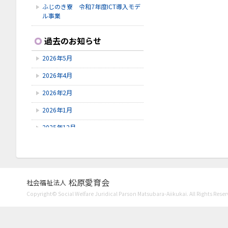
ふじのき寮 令和7年度ICT導入モデ
ル事業
2026.2.2
過去のお知らせ
救命救急講習
2026年5月
2026.1.31
新春お楽しみ会
2026年4月
2026.1.3
2026年2月
謹賀新年
2026年1月
2025年12月
2025年11月
2025年9月
2025年7月
松原愛育会
社会福祉法人
Copyright© Social Welfare Juridical Parson Matsubara-Aiikukai. All Rights Reser
2025年6月
2025年5月