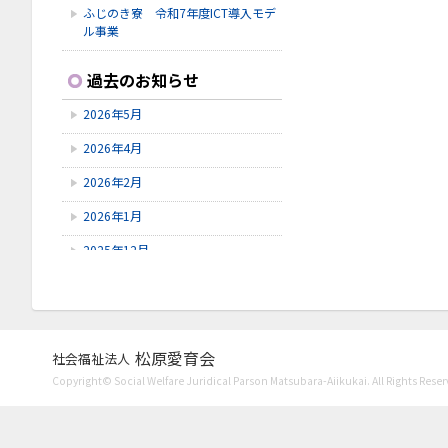
ふじのき寮 令和7年度ICT導入モデ
ル事業
2026.2.2
過去のお知らせ
救命救急講習
2026年5月
2026.1.31
新春お楽しみ会
2026年4月
2026.1.3
2026年2月
謹賀新年
2026年1月
2025年12月
2025年11月
2025年9月
2025年7月
松原愛育会
社会福祉法人
Copyright© Social Welfare Juridical Parson Matsubara-Aiikukai. All Rights Reser
2025年6月
2025年5月