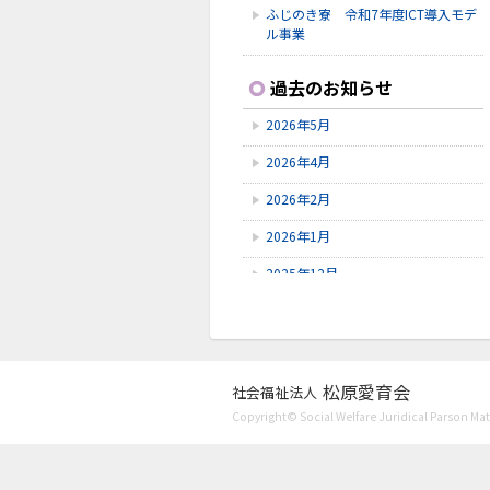
ふじのき寮 令和7年度ICT導入モデ
ル事業
2026.2.2
過去のお知らせ
救命救急講習
2026年5月
2026.1.31
新春お楽しみ会
2026年4月
2026.1.3
2026年2月
謹賀新年
2026年1月
2025年12月
2025年11月
2025年9月
2025年7月
松原愛育会
社会福祉法人
Copyright© Social Welfare Juridical Parson Mats
2025年6月
2025年5月