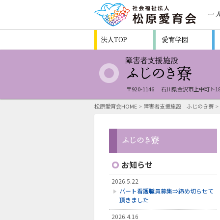
〒920-1146
石川県金沢市上中町ト1
松原愛育会HOME
>
障害者支援施設 ふじのき寮
>
お知らせ
2026.5.22
パート看護職員募集⇒締め切らせて
頂きました
2026.4.16