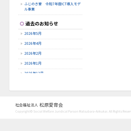
ふじのき寮 令和7年度ICT導入モデ
ル事業
2026.2.2
過去のお知らせ
救命救急講習
2026年5月
2026.1.31
新春お楽しみ会
2026年4月
2026.1.3
2026年2月
謹賀新年
2026年1月
2025年12月
2025年11月
2025年9月
2025年7月
松原愛育会
社会福祉法人
Copyright© Social Welfare Juridical Parson Matsubara-Aiikukai. All Rights Reser
2025年6月
2025年5月