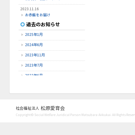
2023.11.16
お赤飯をお届け
過去のお知らせ
2023.11.8
Instagram開設
2025年1月
2023.7.27
2024年6月
口腔ケア講習会
2023年11月
2023年7月
2023年6月
2023年5月
2023年4月
2023年3月
松原愛育会
社会福祉法人
Copyright© Social Welfare Juridical Parson Matsubara-Aiikukai. All Rights Reser
2023年1月
2022年11月