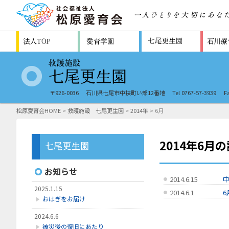
〒926-0036
石川県七尾市中挟町い部12番地
Tel 0767-57-3939
F
松原愛育会HOME
>
救護施設 七尾更生園
>
2014年
> 6月
2014年6月
お知らせ
2014.6.15
2025.1.15
2014.6.1
6
おはぎをお届け
2024.6.6
被災後の復旧にあたり