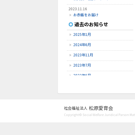
2023.11.16
お赤飯をお届け
過去のお知らせ
2023.11.8
Instagram開設
2025年1月
2023.7.27
2024年6月
口腔ケア講習会
2023年11月
2023年7月
2023年6月
2023年5月
2023年4月
2023年3月
松原愛育会
社会福祉法人
Copyright© Social Welfare Juridical Parson Mats
2023年1月
2022年11月