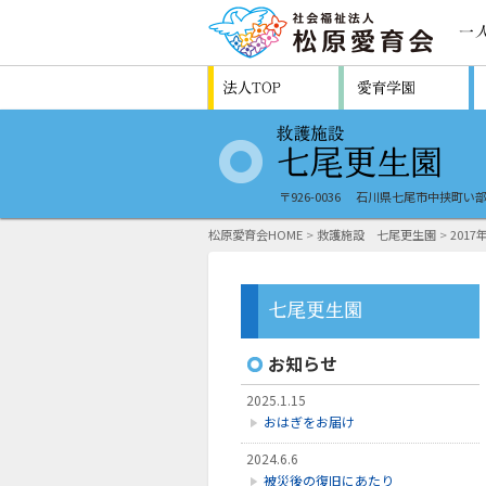
〒926-0036
石川県七尾市中挟町い部
松原愛育会HOME
>
救護施設 七尾更生園
>
2017
お知らせ
2025.1.15
おはぎをお届け
2024.6.6
被災後の復旧にあたり