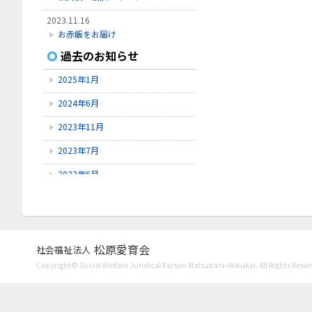
2023.11.16
お赤飯をお届け
過去のお知らせ
2023.11.8
Instagram開設
2025年1月
2023.7.27
2024年6月
口腔ケア講習会
2023年11月
2023年7月
2023年6月
2023年5月
2023年4月
2023年3月
松原愛育会
社会福祉法人
Copyright© Social Welfare Juridical Parson Matsubara-Aiikukai. All Rights Reser
2023年1月
2022年11月