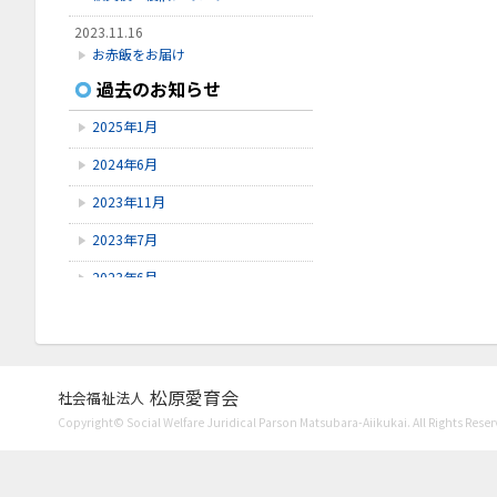
2023.11.16
お赤飯をお届け
過去のお知らせ
2023.11.8
Instagram開設
2025年1月
2023.7.27
2024年6月
口腔ケア講習会
2023年11月
2023年7月
2023年6月
2023年5月
2023年4月
2023年3月
松原愛育会
社会福祉法人
Copyright© Social Welfare Juridical Parson Matsubara-Aiikukai. All Rights Reser
2023年1月
2022年11月