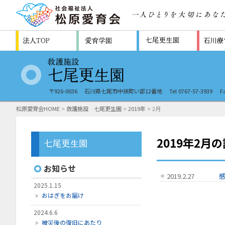
〒926-0036
石川県七尾市中挟町い部12番地
Tel 0767-57-3939
F
松原愛育会HOME
>
救護施設 七尾更生園
>
2019年
> 2月
2019年2月
お知らせ
2019.2.27
2025.1.15
おはぎをお届け
2024.6.6
被災後の復旧にあたり