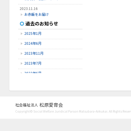
2023.11.16
お赤飯をお届け
過去のお知らせ
2023.11.8
Instagram開設
2025年1月
2023.7.27
2024年6月
口腔ケア講習会
2023年11月
2023年7月
2023年6月
2023年5月
2023年4月
2023年3月
松原愛育会
社会福祉法人
Copyright© Social Welfare Juridical Parson Matsubara-Aiikukai. All Rights Reser
2023年1月
2022年11月