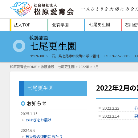
〒926-0036
石川県七尾市中挟町い部12番地
Tel 0767-57-3939
F
松原愛育会HOME
>
救護施設 七尾更生園
>
2022年
> 2月
2022年2月
お知らせ
2022.2.22
2025.1.15
2022.2.14
おはぎをお届け
2024.6.6
被災後の復旧にあたり