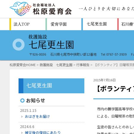
〒926-0036
石川県七尾市中挟町い部12番地
Tel 0767-57-3939
F
松原愛育会HOME
>
救護施設 七尾更生園
>
行事報告
> 【ボランティア】日曜喫茶
2015年7月16日
【ボランティ
お知らせ
市内の鵬学園高等学校
2025.1.15
による、日曜喫茶の慰
おはぎをお届け
2024.6.6
生徒の皆さんとのおし
被災後の復旧にあたり
効果の高いコーヒーの