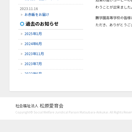
わうことが出来ました
2023.11.16
お赤飯をお届け
鵬学園高等学校の皆様
過去のお知らせ
2023.11.8
ただき、ありがとうご
Instagram開設
2025年1月
2023.7.27
2024年6月
口腔ケア講習会
2023年11月
2023年7月
2023年6月
2023年5月
2023年4月
2023年3月
松原愛育会
社会福祉法人
Copyright© Social Welfare Juridical Parson Matsubara-Aiikukai. All Rights Reser
2023年1月
2022年11月