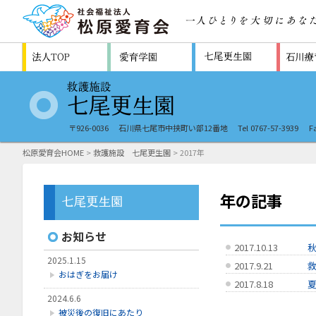
〒926-0036
石川県七尾市中挟町い部12番地
Tel 0767-57-3939
F
松原愛育会HOME
>
救護施設 七尾更生園
> 2017年
年の記事
お知らせ
2017.10.13
2025.1.15
2017.9.21
おはぎをお届け
2017.8.18
2024.6.6
被災後の復旧にあたり