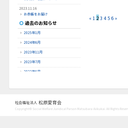
2023.11.16
お赤飯をお届け
«
1
2
3
4
5
6
»
過去のお知らせ
2023.11.8
Instagram開設
2025年1月
2023.7.27
2024年6月
口腔ケア講習会
2023年11月
2023年7月
2023年6月
2023年5月
2023年4月
2023年3月
松原愛育会
社会福祉法人
Copyright© Social Welfare Juridical Parson Matsubara-Aiikukai. All Rights Reser
2023年1月
2022年11月