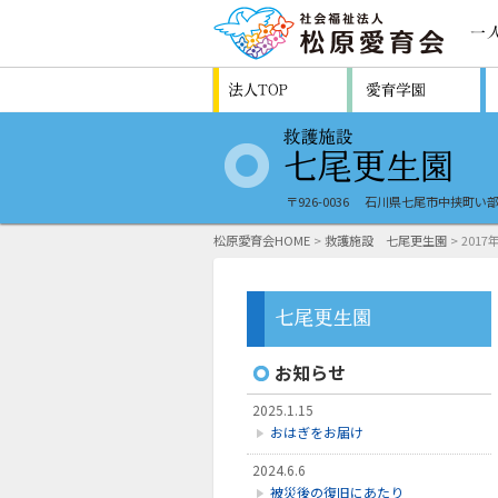
〒926-0036
石川県七尾市中挟町い部
松原愛育会HOME
>
救護施設 七尾更生園
> 2017
お知らせ
2025.1.15
おはぎをお届け
2024.6.6
被災後の復旧にあたり