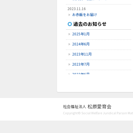
2023.11.16
お赤飯をお届け
過去のお知らせ
2023.11.8
Instagram開設
2025年1月
2023.7.27
2024年6月
口腔ケア講習会
2023年11月
2023年7月
2023年6月
2023年5月
2023年4月
2023年3月
松原愛育会
社会福祉法人
Copyright© Social Welfare Juridical Parson Mats
2023年1月
2022年11月