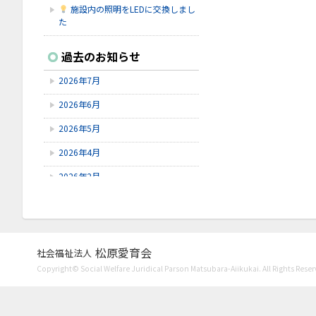
施設内の照明をLEDに交換しまし
た
2026.7.16
過去のお知らせ
シェイクアウト石川
2026年7月
2026.7.9
6/9～6/28にゆずオレンジ周年祭が
2026年6月
ありました。
2026年5月
2026.7.9
赤しそを使ってジュースを作りまし
2026年4月
た！
2026年2月
2026年1月
2025年12月
2025年11月
松原愛育会
社会福祉法人
Copyright© Social Welfare Juridical Parson Matsubara-Aiikukai. All Rights Reser
2025年10月
2025年8月