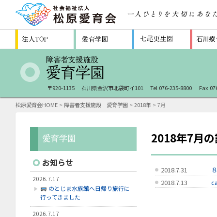
〒920-1135
石川県金沢市北袋町イ101
Tel 076-235-8800
Fax 07
松原愛育会HOME
>
障害者支援施設 愛育学園
>
2018年
> 7月
2018年7月
お知らせ
2018.7.31
８
2026.7.17
2018.7.13
c
のとじま水族館へ日帰り旅行に
行ってきました
2026.7.17