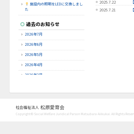
2025.7.22
施設内の照明をLEDに交換しまし
た
2025.7.21
2025.7.1
2026.7.16
過去のお知らせ
シェイクアウト石川
2026年7月
2026.7.9
6/9～6/28にゆずオレンジ周年祭が
2026年6月
ありました。
2026年5月
2026.7.9
赤しそを使ってジュースを作りまし
2026年4月
た！
2026年2月
2026年1月
2025年12月
2025年11月
松原愛育会
社会福祉法人
Copyright© Social Welfare Juridical Parson Matsubara-Aiikukai. All Rights Reser
2025年10月
2025年8月