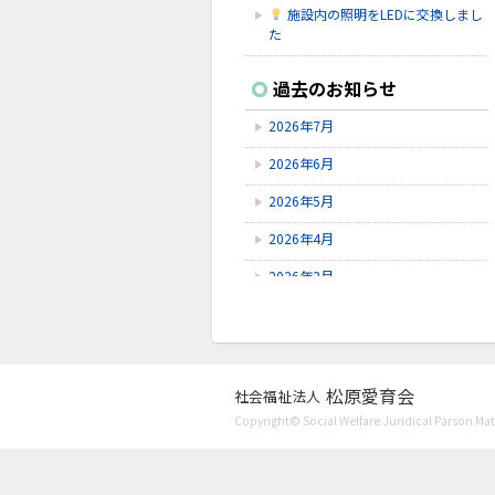
施設内の照明をLEDに交換しまし
た
2026.7.16
過去のお知らせ
シェイクアウト石川
2026年7月
2026.7.9
6/9～6/28にゆずオレンジ周年祭が
2026年6月
ありました。
2026年5月
2026.7.9
赤しそを使ってジュースを作りまし
2026年4月
た！
2026年2月
2026年1月
2025年12月
2025年11月
松原愛育会
社会福祉法人
Copyright© Social Welfare Juridical Parson Mats
2025年10月
2025年8月