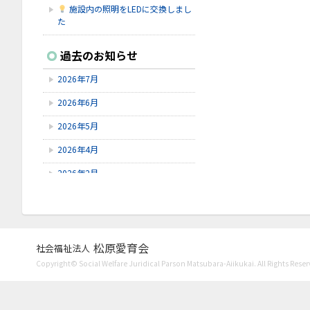
施設内の照明をLEDに交換しまし
た
2026.7.16
過去のお知らせ
シェイクアウト石川
2026年7月
2026.7.9
6/9～6/28にゆずオレンジ周年祭が
2026年6月
ありました。
2026年5月
2026.7.9
赤しそを使ってジュースを作りまし
2026年4月
た！
2026年2月
2026年1月
2025年12月
2025年11月
松原愛育会
社会福祉法人
Copyright© Social Welfare Juridical Parson Matsubara-Aiikukai. All Rights Reser
2025年10月
2025年8月