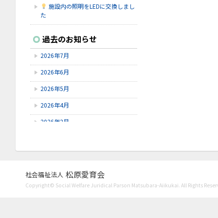
施設内の照明をLEDに交換しまし
た
2026.7.16
過去のお知らせ
シェイクアウト石川
2026年7月
2026.7.9
6/9～6/28にゆずオレンジ周年祭が
2026年6月
ありました。
2026年5月
2026.7.9
赤しそを使ってジュースを作りまし
2026年4月
た！
2026年2月
2026年1月
2025年12月
2025年11月
松原愛育会
社会福祉法人
Copyright© Social Welfare Juridical Parson Matsubara-Aiikukai. All Rights Reser
2025年10月
2025年8月