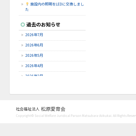
施設内の照明をLEDに交換しまし
た
2026.7.16
過去のお知らせ
シェイクアウト石川
2026年7月
2026.7.9
6/9～6/28にゆずオレンジ周年祭が
2026年6月
ありました。
2026年5月
2026.7.9
赤しそを使ってジュースを作りまし
2026年4月
た！
2026年2月
2026年1月
2025年12月
2025年11月
松原愛育会
社会福祉法人
Copyright© Social Welfare Juridical Parson Matsubara-Aiikukai. All Rights Reser
2025年10月
2025年8月