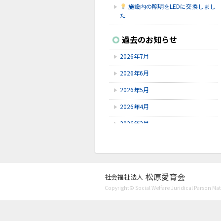
施設内の照明をLEDに交換しまし
た
2026.7.16
過去のお知らせ
シェイクアウト石川
2026年7月
2026.7.9
6/9～6/28にゆずオレンジ周年祭が
2026年6月
ありました。
2026年5月
2026.7.9
赤しそを使ってジュースを作りまし
2026年4月
た！
2026年2月
2026年1月
2025年12月
2025年11月
松原愛育会
社会福祉法人
Copyright© Social Welfare Juridical Parson Mats
2025年10月
2025年8月