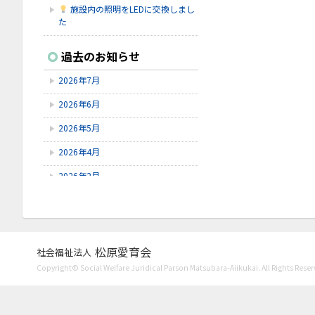
施設内の照明をLEDに交換しまし
た
2026.7.16
過去のお知らせ
シェイクアウト石川
2026年7月
2026.7.9
6/9～6/28にゆずオレンジ周年祭が
2026年6月
ありました。
2026年5月
2026.7.9
赤しそを使ってジュースを作りまし
2026年4月
た！
2026年2月
2026年1月
2025年12月
2025年11月
松原愛育会
社会福祉法人
Copyright© Social Welfare Juridical Parson Matsubara-Aiikukai. All Rights Reser
2025年10月
2025年8月