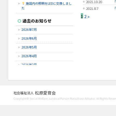
2021.10.20
施設内の照明をLEDに交換しまし
た
2021.8.7
2021.7.9
1
2
»
2026.7.16
過去のお知らせ
2021.7.7
シェイクアウト石川
2021.6.17
2026年7月
2026.7.9
2021.4.12
6/9～6/28にゆずオレンジ周年祭が
2026年6月
ありました。
2026年5月
2026.7.9
赤しそを使ってジュースを作りまし
2026年4月
た！
2026年2月
2026年1月
2025年12月
2025年11月
松原愛育会
社会福祉法人
Copyright© Social Welfare Juridical Parson Matsubara-Aiikukai. All Rights Reser
2025年10月
2025年8月