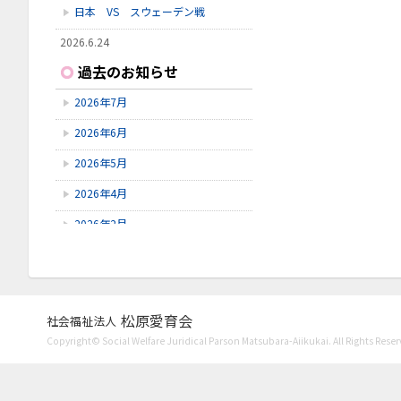
日本 VS スウェーデン戦
2026.6.24
いしかわ動物園に行ってきました
過去のお知らせ
2026.6.23
2026年7月
雪見橋野菜市
2026年6月
2026.6.23
雪見橋の大掃除を行いました。
2026年5月
2026年4月
2026年2月
2026年1月
2025年11月
2025年10月
松原愛育会
社会福祉法人
Copyright© Social Welfare Juridical Parson Matsubara-Aiikukai. All Rights Reser
2025年9月
2025年8月