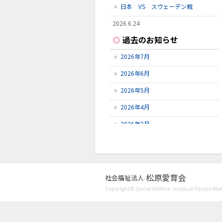
日本 VS スウェーデン戦
2026.6.24
いしかわ動物園に行ってきました
過去のお知らせ
2026.6.23
2026年7月
雪見橋野菜市
2026年6月
2026.6.23
雪見橋の大掃除を行いました。
2026年5月
2026年4月
2026年2月
2026年1月
2025年11月
2025年10月
松原愛育会
社会福祉法人
Copyright© Social Welfare Juridical Parson Mats
2025年9月
2025年8月